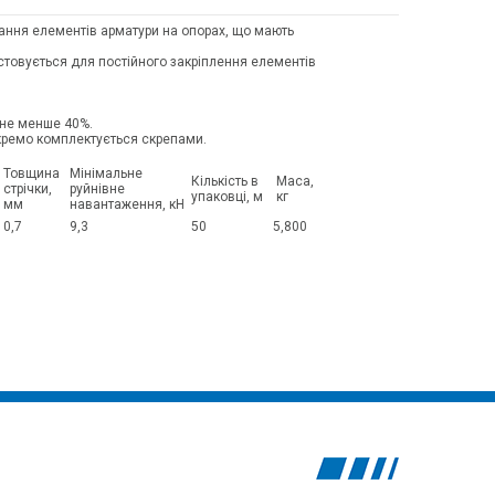
ання елементів арматури на опорах, що мають
стовується для постійного закріплення елементів
 не менше 40%.
окремо комплектується скрепами.
а
Товщина
Мінімальне
Кількість в
Маса,
стрічки,
руйнівне
упаковці, м
кг
мм
навантаження, кН
0,7
9,3
50
5,800