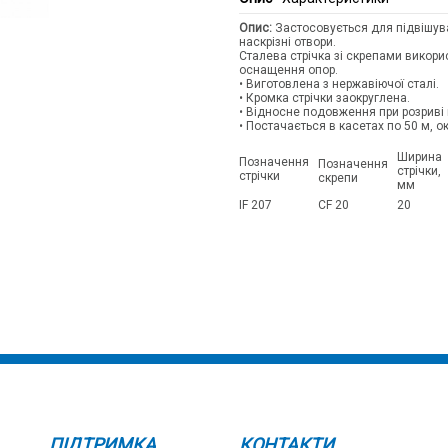
Опис:
Застосовується для підвішув
наскрізні отвори.
Сталева стрічка зі скрепами викори
оснащення опор.
• Виготовлена з нержавіючої сталі.
• Кромка стрічки заокруглена.
• Відносне подовження при розриві
• Постачається в касетах по 50 м, 
Ширин
Позначення
Позначення
стрічки,
стрічки
скрепи
мм
IF 207
CF 20
20
ПІДТРИМКА
КОНТАКТИ