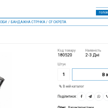
ГОЛОВ
ОБИ.
БАНДАЖНА СТРІЧКА
CF СКРЕПА
Код товару
Наявність
180520
2-3 Дні
Штук
В 
В мій каталог
Поділитися:
Опис
Характеристики