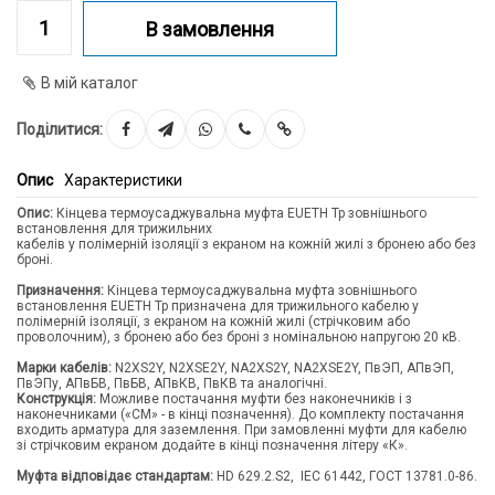
В замовлення
В мій каталог
Поділитися:
Опис
Характеристики
Опис:
Кінцева термоусаджувальна муфта EUETH Tp зовнішнього
встановлення для трижильних
кабелів у полімерній ізоляції з екраном на кожній жилі з бронею або без
броні.
Призначення:
Кінцева термоусаджувальна муфта зовнішнього
встановлення EUETH Tp призначена для трижильного кабелю у
полімерній ізоляції, з екраном на кожній жилі (стрічковим або
проволочним), з бронею або без броні з номінальною напругою 20 кВ.
Марки кабелів:
N2XS2Y, N2XSE2Y, NA2XS2Y, NA2XSE2Y, ПвЭП, АПвЭП,
ПвЭПу, АПвБВ, ПвБВ, АПвКВ, ПвКВ та аналогічні.
Конструкція:
Можливе постачання муфти без наконечників і з
наконечниками («CM» - в кінці позначення). До комплекту постачання
входить арматура для заземлення. При замовленні муфти для кабелю
зі стрічковим екраном додайте в кінці позначення літеру «К».
Муфта відповідає стандартам:
HD 629.2.S2, IEC 61442, ГОСТ 13781.0-86.