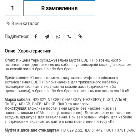
В замовлення
В мій каталог
Поділитися:
Опис
Характеристики
Опис:
Кінцева термоусаджувальна муфта EUETH Tp зовнішнього
встановлення для трижильних кабелів у полімерній ізоляції з екраном
на кожній жилі з бронею або без броні.
Призначення:
Кінцева термоусаджувальна муфта зовнішнього
встановлення EUETH Tp призначена для трижильного кабелю у
полімерній ізоляції, з екраном на кожній жилі (стрічковим або
проволочним), з бронею або без броні з номінальною напругою 10 кВ.
Марки кабелів:
N2XS2Y, N2XSE2Y, NA2XS2Y, NA2XSE2Y, ПвЭП, АПвЭП,
ПвЭПу, АПвБВ, ПвБВ, АПвКВ, ПвКВ та аналогічні.
Конструкція:
Можливе постачання муфти без наконечників і з
наконечниками («CM» - в кінці позначення). До комплекту постачання
входить арматура для заземлення. При замовленні муфти для кабелю
зі стрічковим екраном додайте в кінці позначення літеру «К».
Муфта відповідає стандартам:
HD 629.2.S2, IEC 61442, ГОСТ 13781.0-86.