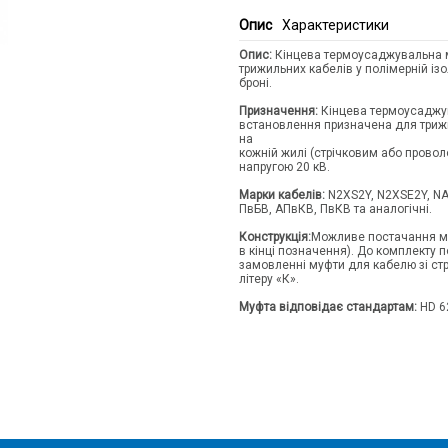
Опис
Характеристики
Опис:
Кінцева термоусаджувальна м
трижильних кабелів у полімерній ізо
броні.
Призначення:
Кінцева термоусаджув
встановлення призначена для трижил
на
кожній жилі (стрічковим або провол
напругою 20 кВ.
Марки кабелів:
N2XS2Y, N2XSE2Y, NA
ПвБВ, АПвКВ, ПвКВ та аналогічні.
Конструкція:
Можливе постачання му
в кінці позначення). До комплекту
замовленні муфти для кабелю зі ст
літеру «К».
Муфта відповідає стандартам:
HD 62