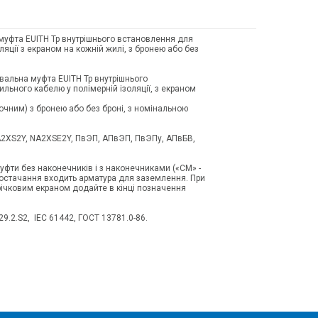
уфта EUITH Tp внутрішнього встановлення для
ляції з екраном на кожній жилі, з бронею або без
альна муфта EUITH Tp внутрішнього
ьного кабелю у полімерній ізоляції, з екраном
очним) з бронею або без броні, з номінальною
2XS2Y, NA2XSE2Y, ПвЭП, АПвЭП, ПвЭПу, АПвБВ,
фти без наконечників і з наконечниками («CM» -
 постачання входить арматура для заземлення. При
річковим екраном додайте в кінці позначення
9.2.S2, IEC 61442, ГОСТ 13781.0-86.