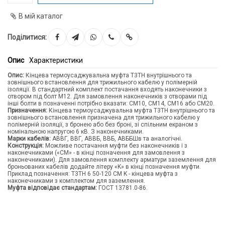
В мій каталог
Поділитися:
Опис
Характеристики
Опис:
Кінцева термоусаджувальна муфта T3TH внутрішнього та
зовнішнього встановлення для трижильного кабелю у полімерній
ізоляції. В стандартний комплект постачання входять наконечники з
отвором під болт М12. Для замовлення наконечників з отворами під
інші болти в позначенні потрібно вказати: CM10, CМ14, СМ16 або СМ20.
Призначення:
Кінцева термоусаджувальна муфта T3TH внутрішнього та
зовнішнього встановлення призначена для трижильного кабелю у
полімерній ізоляції, з бронею або без броні, зі спільним екраном з
номінальною напругою 6 кВ. З наконечниками.
Марки кабелів:
АВВГ, ВВГ, АВВБ, ВВБ, АВББШв та аналогічні.
Конструкція:
Можливе постачання муфти без наконечників і з
наконечниками («CM» - в кінці позначення для замовлення з
наконечниками). Для замовлення комплекту арматури заземлення для
броньованих кабелів додайте літеру «K» в кінці позначення муфти.
Приклад позначення: T3TH 6 50-120 CM K - кінцева муфта з
наконечниками з комплектом для заземлення.
Муфта відповідає стандартам:
ГОСТ 13781.0-86.