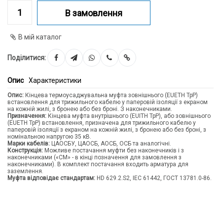
В замовлення
В мій каталог
Поділитися:
Опис
Характеристики
Опис:
Кінцева термоусаджувальна муфта зовнішнього (EUETH TpP)
встановлення для трижильного кабелю у паперовій ізоляції з екраном
на кожній жилі, з бронею або без броні. З наконечниками.
Призначення:
Кінцева муфта внутрішнього (EUITH TpP), або зовнішнього
(EUETH TpP) встановлення, призначена для трижильного кабелю у
паперовій ізоляції з екраном на кожній жилі, з бронею або без броні, з
номінальною напругою 35 кВ.
Марки кабелів:
ЦАОСБУ, ЦАОСБ, АОСБ, ОСБ та аналогічні.
Конструкція:
Можливе постачання муфти без наконечників і з
наконечниками («CM» - в кінці позначення для замовлення з
наконечниками). В комплект постачання входить арматура для
заземлення.
Муфта відповідає стандартам:
HD 629.2.S2, IEC 61442, ГОСТ 13781.0-86.