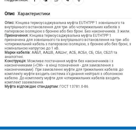
Опис
Характеристики
Опис:
Кінцева термоусаджувальна муфта EUTHTPP 1 зовнішнього та
внутрішнього встановлення для три- або чотирижильних кабелів з
паперовою ізоляцією з бронею або без броні. Без наконечників. 3 жили.
Призначення:
Кінцева термоусаджувальна муфта EUTHTPP 1
призначена для зовнішнього та внутрішнього встановлення на три- або
чотирижильний кабель з паперовою ізоляцією, з бронею або без броні, з
номінальною напругою до 1 кВ.
Марки кабелів:
ААБЛ, ААШВ, ААШнг, АСБ, АСБл, СБ, СБл, СБ2Л та
аналогічні.
Конструкція:
Можливе постачання муфти без наконечників і з
наконечниками («CM» - в кінці позначення - для замовлення з
наконечниками). При замовленні муфти для трижильних кабелів до
комплекту муфти входить система з’єднання нейтралі з оболонкою
кабелю. До комплекту муфти для чотирижильних кабелів входить
комплект заземлення.
Муфта відповідає стандартам:
ГОСТ 13781.0-86.