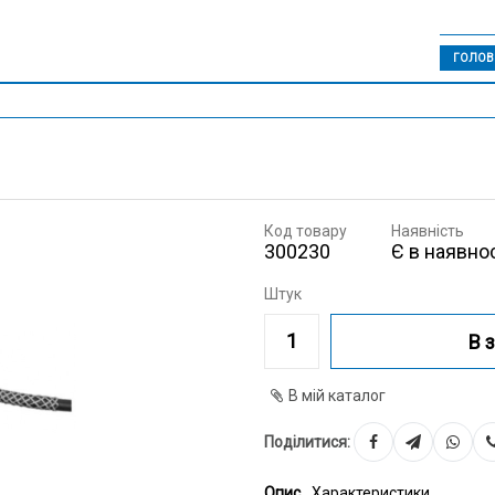
ГОЛОВ
Код товару
Наявність
300230
Є в наявнос
Штук
В 
В мій каталог
Поділитися:
Опис
Характеристики