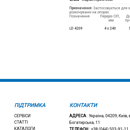
Призначення:
Застосовується для з
розкочуванні на опорах.
Позначення Переріз СІП,
мм пучка СІП, 
м
LD 4209 4 x 24
ПІДТРИМКА
КОНТАКТИ
СЕРВІСИ
АДРЕСА
: Україна, 04209, Київ, 
СТАТТІ
Богатирська, 11
КАТАЛОГИ
ТЕЛЕФОН
: +38 (044) 503-91-11