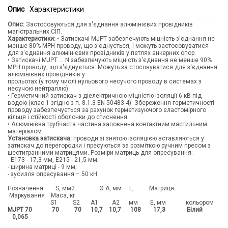
Опис
Характеристики
Опис:
Застосовуються для з'єднання алюмінієвих провідників
магістральних СІП.
Характеристики:
• Затискачі MJPT забезпечують міцність з'єднання не
менше 80% МРН проводу, що з'єднується, і можуть застосовуватися
для з'єднання алюмінієвих провідників у петлях анкерних опор.
• Затискачі MJPT ... N забезпечують міцність з'єднання не менше 90%
МРН проводу, що з'єднується. Можуть за стосовуватися для з'єднання
алюмінієвих провідників у
прольотах (у тому числі нульового несучого проводу в системах з
несучою нейтраллю).
• Герметичний затискач з діелектричною міцністю ізоляції 6 кВ під
водою (клас 1 згідно з п. 8.1.3 EN 50483-4). Збереження герметичності
проводу забезпечується за рахунок герметизуючого еластомірного
кільця і стійкості оболонки до стиснення.
• Алюмінієва трубчаста частина заповнена контактним мастильним
матеріалом.
Установка затискача:
проводи зі знятою ізоляцією вставляються у
затискач до перегородки і пресуються за розміткою ручним пресом з
шестигранними матрицями. Розміри матриць для опресування:
- Е173 - 17,3 мм, Е215 - 21,5 мм;
- ширина матриці - 9 мм;
- зусилля опресування – 50 кН.
Позначення S, мм2 Ø A, мм L, Матриця
Маркування Маса, кг
S1 S2 A1 A2 мм E, мм кольором
MJPT 70 70 70 10,7 10,7 108 17,3 Білий
0,065