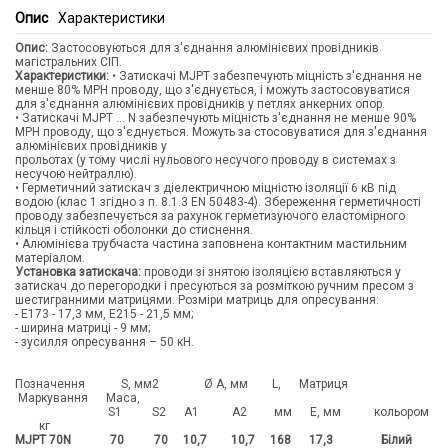
Опис
Характеристики
Опис:
Застосовуються для з'єднання алюмінієвих провідників
магістральних СІП.
Характеристики:
• Затискачі MJPT забезпечують міцність з'єднання не
менше 80% МРН проводу, що з'єднується, і можуть застосовуватися
для з'єднання алюмінієвих провідників у петлях анкерних опор.
• Затискачі MJPT ... N забезпечують міцність з'єднання не менше 90%
МРН проводу, що з'єднується. Можуть за стосовуватися для з'єднання
алюмінієвих провідників у
прольотах (у тому числі нульового несучого проводу в системах з
несучою нейтраллю).
• Герметичний затискач з діелектричною міцністю ізоляції 6 кВ під
водою (клас 1 згідно з п. 8.1.3 EN 50483-4). Збереження герметичності
проводу забезпечується за рахунок герметизуючого еластомірного
кільця і стійкості оболонки до стиснення.
• Алюмінієва трубчаста частина заповнена контактним мастильним
матеріалом.
Установка затискача:
проводи зі знятою ізоляцією вставляються у
затискач до перегородки і пресуються за розміткою ручним пресом з
шестигранними матрицями. Розміри матриць для опресування:
- Е173 - 17,3 мм, Е215 - 21,5 мм;
- ширина матриці - 9 мм;
- зусилля опресування – 50 кН.
Позначення S, мм2 Ø A, мм L, Матриця
Маркування Маса,
S1 S2 A1 A2 мм E, мм кольором
кг
MJPT 70N 70 70 10,7 10,7 168 17,3 Білий