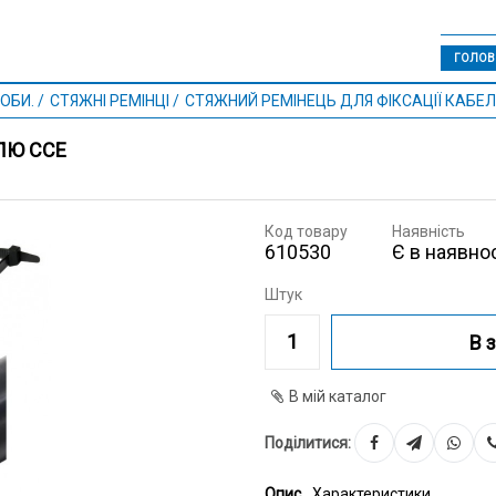
ГОЛОВ
ОБИ.
СТЯЖНІ РЕМІНЦІ
СТЯЖНИЙ РЕМІНЕЦЬ ДЛЯ ФІКСАЦІЇ КАБЕ
ЛЮ CCE
Код товару
Наявність
610530
Є в наявнос
Штук
В 
В мій каталог
Поділитися:
Опис
Характеристики