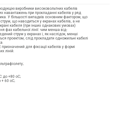
продукцію виробники високовольтних кабелів
их навантажень при прокладанні кабелів у ряд
ника. У більшості випадків основним фактором, що
 струм, що наводиться у екранах кабелів, а не
екрані кабеля (при інших однакових умовах)
я фаз кабельної лінії: чим менша від-
дений струм у екранах і, як наслідок, менші
ться проектом, слід прокладати одножильні кабелі
а.
призначений для фіксації кабелів у формі
х ліній.
актерис
ультрафіолету;
оС до +80 оС;
 + 60 оС;