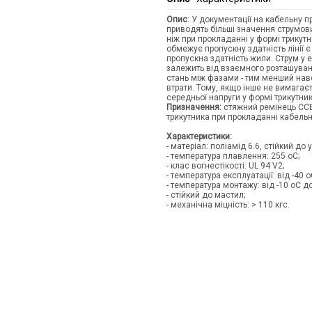
Опис
: У документації на кабельну 
приводять більші значення струмов
ніж при прокладанні у формі трикут
обмежує пропускну здатність лінії є
пропускна здатність жили. Струм у 
залежить від взаємного розташуванн
стань між фазами - тим менший наве
втрати. Тому, якщо інше не вимагає
середньої напруги у формі трикутник
Призначення:
стяжний ремінець CCE 
трикутника при прокладанні кабельни
Хар
- матеріал: поліамід 6.6, стійкий до 
- температура плавлення: 255 оС;
- клас вогнестікості: UL 94 V2;
- температура експлуатації: від -40 
- температура монтажу: від -10 оС до
- стійкий до мастил;
- механічна міцність: > 110 кгс.