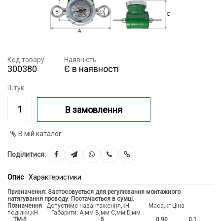
Код товару
Наявність
300380
Є в наявності
Штук
В замовлення
В мій каталог
Поділитися:
Опис
Характеристики
Призначення: Застосовується для регулювання монтажного
натягування проводу. Постачається в сумці.
Позначення
Допустиме навантаження,кН Маса,кг Ціна
поділки,кН Габарити: А,мм В,мм С,мм D,мм
ТМ-5
5
0,90
0,1