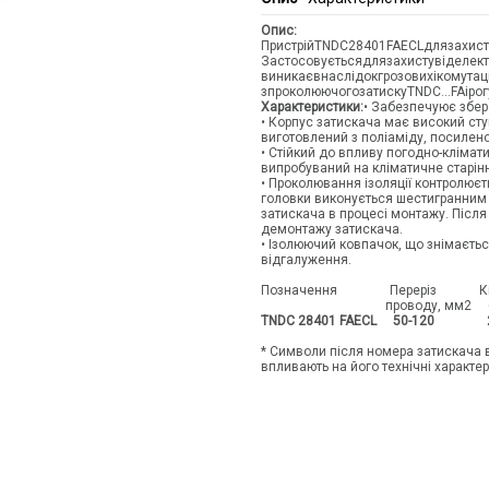
Опис:
Пристрій
TNDC
28401
FAECL
для
захист
Застосовується
для
захисту
від
елект
виникає
внаслідок
грозових
і
комутац
з
проколюючого
затиску
TNDC
...
FA
і
рог
Характеристики:
• Забезпечуює збер
• Корпус затискача має високий сту
виготовлений з поліаміду, посилен
• Стійкий до впливу погодно-клімат
випробуваний на кліматичне старін
• Проколювання ізоляції контролює
головки виконується шестигранним
затискача в процесі монтажу. Післ
демонтажу затискача.
• Ізолюючий ковпачок, що знімаєтьс
відгал
Позначення Переріз Кі
проводу, мм2 болтів м
TNDC 28401 FA
ECL
50-120
* Символи після номера затискача 
впливають на його технічні характе