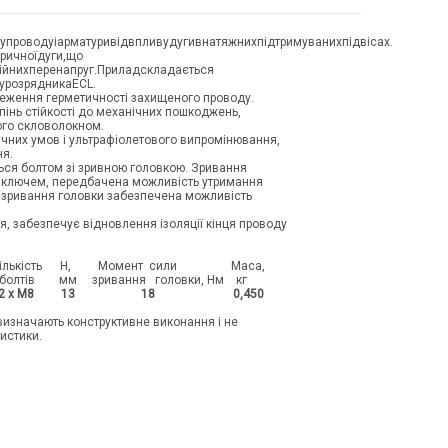
у
проводу
і
арматури
від
впливу
дуги
в
натяжних
підтримуваних
підвісах
.
ричної
дуги
,
що
ійних
перенапруг
.
Прилад
складається
у
розрядника
ECL
.
еження герметичності захищеного проводу.
пінь стійкості до механічних пошкоджень,
ого скловолокном.
ичних умов і ультрафіолетового випромінювання,
ня.
ться болтом зі зривною головкою. Зривання
 ключем, передбачена можливість утримання
я зривання головки забезпечена можливість
я, забезпечує відновлення ізоляції кінця проводу
уження.
лькість Н, Момент сили Маса,
м зривання головки, Нм кг
 2 x M8 13 18 0,450
визначають конструктивне виконання і не
ристики.