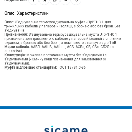
Опис
Характеристики
Опис:
З’єднувальна термоусаджувальна муфта JTpPTHC 1 для
трижильних кабелів у паперовій ізоляції, з бронею або без броні. Без
з'єднувачів.
Призначення:
З’єднувальна термоусаджувальна муфта JTpPTHC 1
призначена для трижильного кабелю у паперовій ізоляції з спільним
екраном, з бронею або без броні, з номінальною напругою до
1 кВ.
Марки кабелів:
ААБЛ, ААШВ, ААШнг, АСБ, АСБл, СБ, СБл, СБ2Л та
аналогічні.
Конструкція:
Можливе постачання муфти без з’єднувачів і зі
з’єднувачами («CM» - у кінці позначення для замовлення зі
з’єднувачами).
Муфта відповідає стандартам:
ГОСТ 13781.0-86.