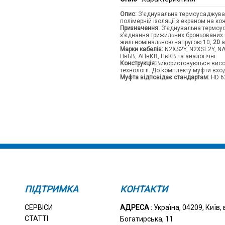
Опис:
З’єднувальна термоусаджува
полімерній ізоляції з екраном на кож
Призначення:
З’єднувальна термоу
з’єднання трижильних броньованих к
жилі номінальною напругою 10,
20
а
Марки кабелів:
N2XS2Y, N2XSE2Y, NA
ПвБВ, АПвКВ, ПвКВ та аналогічні.
Конструкція:
Використовуються висо
технології. До комплекту муфти вход
Муфта відповідає стандартам:
HD 62
ПІДТРИМКА
КОНТАКТИ
СЕРВІСИ
АДРЕСА
: Україна, 04209, Київ, 
СТАТТІ
Богатирська, 11