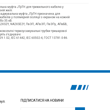
льна муфта JTpTH для трижильного кабелю у
ній жилі.
саджувальна муфта JTpTH призначена для
абелів у полімерній ізоляції з екраном на кожній
бо 35 кВ.
2XS2Y, NA2XSE2Y, ПвЭП, АПвЭП, ПвЭПу, АПвБВ,
ковольтні термоусажувальні трубки тришарової
ять з’єднувачі.
9.1.S2, IEC 61442, IEC 60502-4, ГОСТ 13781.0-86.
ПІДПИСАТИСЯ НА НОВИНИ
вул.