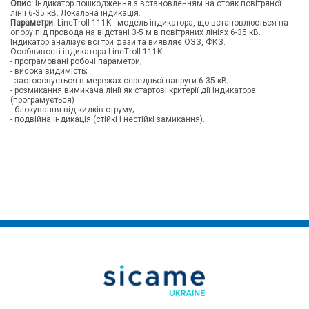
Опис:
Індикатор пошкодження з встановленням на стояк повітряної
лінії 6-35 кВ. Локальна індикація.
Параметри:
LineTroll 111K - модель індикатора, що встановлюється на
опору під провода на відстані 3-5 м в повітряних лініях 6-35 кВ.
Індикатор аналізує всі три фази та виявляє ОЗЗ, ФКЗ.
Особливості індикатора LineTroll 111К:
- програмовані робочі параметри;
- висока видимість;
- застосовується в мережах середньої напруги 6-35 кВ;
- розмикання вимикача лінії як стартові критерії дії індикатора
(програмується)
- блокування від кидків струму;
- подвійна індикація (стійкі і нестійкі замикання).