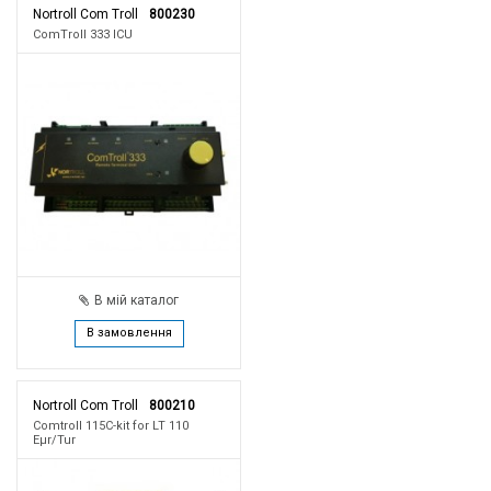
Nortroll Com Troll
800230
ComTroll 333 ICU
В мій каталог
В замовлення
Nortroll Com Troll
800210
Comtroll 115C-kit for LT 110
Eμr/Tur