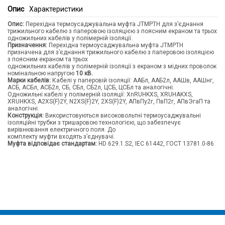
Опис
Характеристики
Опис:
Перехідна термоусаджувальна муфта JTMPTH для з’єднання
трижильного кабелю з паперовою ізоляцією з поясним екраном та трьох
одножильних кабелів у полімерній ізоляції.
Призначення:
Перехідна термоусаджувальна муфта JTMPTH
призначена для з’єднання трижильного кабелю з паперовою ізоляцією
з пояcним екраном та трьох
одножильних кабелів у полімерній ізоляції з екраном з мідних проволок
номінальною напругою
10 кВ.
Марки кабелів:
Кабелі у паперовій ізоляції: ААБл, ААБ2л, ААШв, ААШнг,
АСБ, АСБл, АСБ2л, СБ, СБл, СБ2л, ЦСБ, ЦСБл та аналогічні.
Одножильні кабелі у полімерній ізоляції: XnRUHKXS, XRUHAKXS,
XRUHKXS, A2XS(F)2Y, N2XS(F)2Y, 2XS(F)2Y, АПвПу2г, ПвП2г, АПвЭгаП та
аналогічні.
Конструкція:
Використовуються високовольтні термоусаджувальні
ізоляційні трубки з тришаровою технологією, що забезпечує
вирівнювання електричного поля. До
комплекту муфти входять з’єднувачі.
Муфта відповідає стандартам:
HD 629.1.S2, IEC 61442, ГОСТ 13781.0-86.