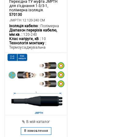
Перехідна ТУ муфта JMPTH
для з’єднання 1-3/3-1,
полімерна ізоляція.
570130
JMPTH 12 120-240 CM
Ізоляція кабелю
Полімерна
Діапазон перерізів кабелю,
мм.кв.
120-240
Клас напруги, кВ
10
Технологія монтажу
Термоусаджувальна
В мій каталог
В замовлення