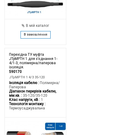
В мій каталог
В замовлення
Перехідна ТУ муфта
JTpMPTH 1 для з’єднання 1-
4/1-3, полімерна/паперова
ізоляція.
590170
JTpMPTH 1 4/3 35-120
Ізоляція кабелю
Полімерна/
Паперова
Діапазон перерізів кабелю,
мм.кв.
35-120/35-120
Клас напруги, кВ
1
Технологія монтажу
Термоусаджувальна