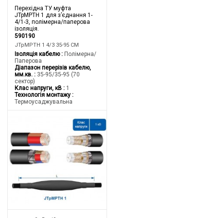
Перехідна ТУ муфта
JTpMPTH 1 для з’єднання 1-
4/1-3, полімерна/паперова
ізоляція.
590190
JTpMPTH 1 4/3 35-95 CM
Ізоляція кабелю
Полімерна/
Паперова
Діапазон перерізів кабелю,
мм.кв.
35-95/35-95 (70
сектор)
Клас напруги, кВ
1
Технологія монтажу
Термоусаджувальна