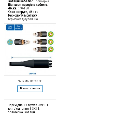
Ізоляція кабелю
Полімерна
Діапазон перерізів кабелю,
мм.кв.
70-150
Клас напруги, кВ
10
Технологія монтажу
Термоусаджувальна
В мій каталог
В замовлення
Перехідна ТУ муфта JMPTH
для з’єднання 1-3/3-1,
полімерна ізоляція.