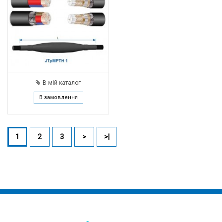
В мій каталог
В замовлення
1
2
3
>
>|