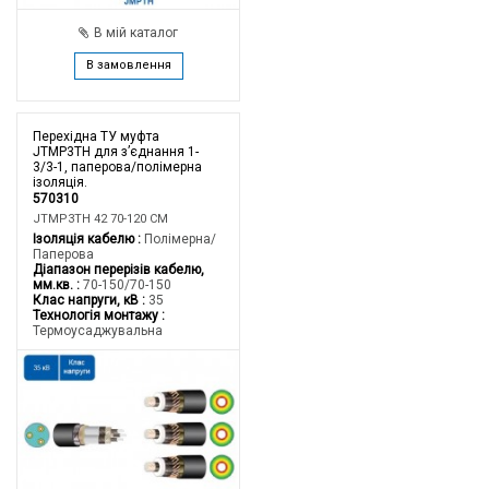
В мій каталог
В замовлення
Перехідна ТУ муфта
JTMP3TH для з’єднання 1-
3/3-1, паперова/полімерна
ізоляція.
570310
JTMP3TH 42 70-120 CM
Ізоляція кабелю
Полімерна/
Паперова
Діапазон перерізів кабелю,
мм.кв.
70-150/70-150
Клас напруги, кВ
35
Технологія монтажу
Термоусаджувальна