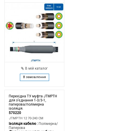
В мій каталог
В замовлення
Перехідна ТУ муфта JTMPTH
для з’єднання 1-3/3-1,
паперова/полімерна
ізоляція.
570220
JTMPTH 12 70-240 CM
Ізоляція кабелю
Полімерна/
Паперова