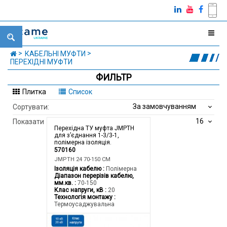
КАБЕЛЬНІ МУФТИ
ПЕРЕХІДНІ МУФТИ
ФИЛЬТР
Плитка
Список
За замовчуванням
Сортувати:
16
Показати
Перехідна ТУ муфта JMPTH
для з’єднання 1-3/3-1,
полімерна ізоляція.
570160
JMPTH 24 70-150 CM
Ізоляція кабелю
Полімерна
Діапазон перерізів кабелю,
мм.кв.
70-150
Клас напруги, кВ
20
Технологія монтажу
Термоусаджувальна