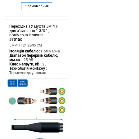
В замовлення
Перехідна ТУ муфта JMPTH
для з’єднання 1-3/3-1,
полімерна ізоляція.
570150
JMPTH 24 25-95 CM
Ізоляція кабелю
Полімерна
Діапазон перерізів кабелю,
мм.кв.
25-95
Клас напруги, кВ
20
Технологія монтажу
Термоусаджувальна