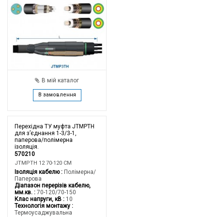
В мій каталог
В замовлення
Перехідна ТУ муфта JTMPTH
для з’єднання 1-3/3-1,
паперова/полімерна
ізоляція.
570210
JTMPTH 12 70-120 CM
Ізоляція кабелю
Полімерна/
Паперова
Діапазон перерізів кабелю,
мм.кв.
70-120/70-150
Клас напруги, кВ
10
Технологія монтажу
Термоусаджувальна