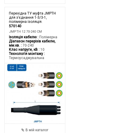
Перехідна ТУ муфта JMPTH
для з’єднання 1-3/3-1,
полімерна ізоляція.
570140
JMPTH 12 70-240 CM
Ізоляція кабелю
Полімерна
Діапазон перерізів кабелю,
мм.кв.
70-240
Клас напруги, кВ
10
Технологія монтажу
Термоусаджувальна
В мій каталог