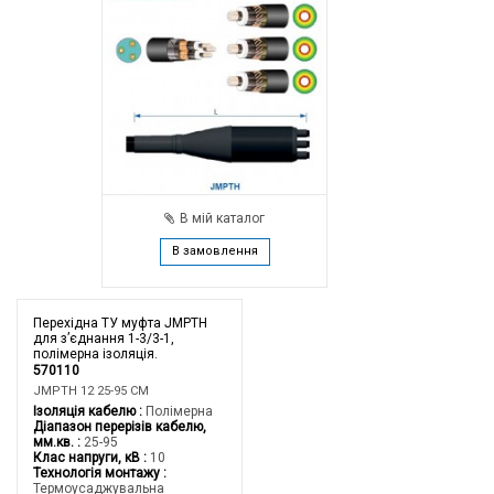
В мій каталог
В замовлення
Перехідна ТУ муфта JMPTH
для з’єднання 1-3/3-1,
полімерна ізоляція.
570110
JMPTH 12 25-95 CM
Ізоляція кабелю
Полімерна
Діапазон перерізів кабелю,
мм.кв.
25-95
Клас напруги, кВ
10
Технологія монтажу
Термоусаджувальна