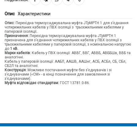
Опис
Характеристики
Опис:
Перехідна термоусаджувальна муфта JTpMPTH 1 для з’єднання
чотирижильних кабелів у ПВХ ізоляції з трьохжильними кабелями у
паперовій ізоляції
.
Призначення:
Перехідна термоусаджувальна муфта JTpMPTH 1
призначена для з’єднання чотирижильних кабелів у ПВХ ізоляції з
трьохжильними кабелями у паперовій ізоляції, з номінальною напругою
до
1 кВ.
Марки кабелів:
Кабель у ПВХ ізоляції: АВВГ, ВВГ, АВВБ, АВББШв, ВВБ та
аналогічні.
Кабель у паперовій ізоляції: ААБЛ, ААШВ, ААШнг, АСБ, АСБл, СБ, СБл,
СБ2Л та аналогічні.
Конструкція:
Можливе постачання муфти без з’єднувачів і зі
з’єднувачами («CM» - в кінці позначення для замовлення зі
з’єднувачами).
Муфта відповідає стандартам:
ГОСТ 13781.0-86.